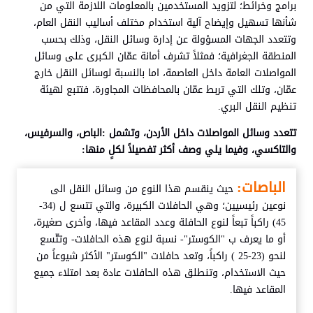
برامج وخرائط؛ لتزويد المستخدمين بالمعلومات اللازمة التي من
شأنها تسهيل وإيضاح آلية استخدام مختلف أساليب النقل العام،
وتتعدد الجهات المسؤولة عن إدارة وسائل النقل، وذلك بحسب
المنطقة الجغرافية؛ فمثلاً تشرف أمانة عمّان الكبرى على وسائل
المواصلات العامة داخل العاصمة، اما بالنسبة لوسائل النقل خارج
عمّان، وتلك التي تربط عمّان بالمحافظات المجاورة، فتتبع لهيئة
تنظيم النقل البري.
تتعدد وسائل المواصلات داخل الأردن، وتشمل :الباص، والسرفيس،
والتاكسي، وفيما يلي وصف أكثر تفصيلاً لكلٍ منها:
الباصات:
حيث ينقسم هذا النوع من وسائل النقل الى
نوعين رئيسيين؛ وهي الحافلات الكبيرة، والتي تتسع ل (34-
45) راكباً تبعاً لنوع الحافلة وعدد المقاعد فيها، وأخرى صغيرة،
أو ما يعرف ب "الكوستر"- نسبة لنوع هذه الحافلات- وتتّسع
لنحو (23-25 ) راكباً، وتعد حافلات "الكوستر" الأكثر شيوعاً من
حيث الاستخدام، وتنطلق هذه الحافلات عادة بعد امتلاء جميع
المقاعد فيها.