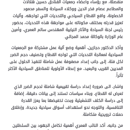
منفصلة، مع رؤساء وأعضاء جمعيات الفنادق حسين هلالات
والمطاعم عصام فخر الدين ووكلاء السياحة والسفر محمود
الخصاونة، واقع القطاع السياحي والتحديات التي تواجهه، وآليات
تعزيز قدرته بمختلف مكوناته على مواجهة هذه التحديات، بحضور
رئيس لجنة السياحة والآثار النيابية المهندس سالم العمري، وأمين
عام الوزارة بالوكالة محمد المجالي.
وأكد الدكتور حجازين، أهمية وضع آلية عمل مشتركة مع الجمعيات
السياحية لمعالجة التحديات التي تواجه القطاع وتصنيف حجم الضرر
لكل فئة، إلى جانب إعداد مصفوفة عمل شاملة لتنفيذ الحلول على
المديين القريب والبعيد، مع إعطاء الأولوية للمناطق السياحية الأكثر
تأثراً.
واشار، الى ضرورة إعداد دراسة تقييمية شاملة لحجم الضرر الذي
تعرض له القطاع، وبناء سياسات تستند إلى بيانات دقيقة، إضافة
إلى دراسة الكلف التشغيلية وبحث تخفيضها بما يعزز القدرة
التنافسية، والتوجه نحو استهداف أسواق سياحية جديدة، وإطلاق
حملات ترويجية متكاملة.
من جانبه، أكد النائب العمري أهمية تكامل الجهود بين السلطتين