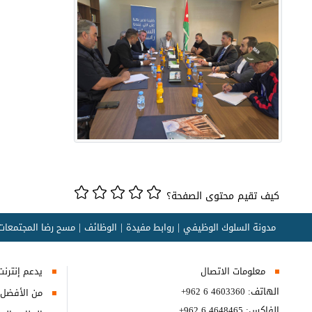
كيف تقيم محتوى الصفحة؟
مدونة السلوك الوظيفي
روابط مفيدة
الوظائف
مسح رضا المجتمعات 
معلومات الاتصال
يدعم إنترنت إكسبلورر 10+, ج
الهاتف:
+962 6 4603360
من الأفضل مش
الفاكس:
+962 6 4648465