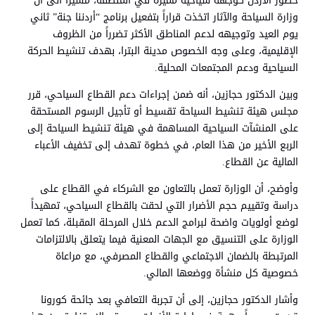
حضور الأردن كوجهة سياحية مميزة في المنطقة، مشيراً الى أن
وزارة السياحة والآثار اتخذت قراراً بتفعيل برنامج “أردننا جنة” ثاني
يوم العيد وتوجيهه لدعم المناطق الأكثر تضرراً من الظروف
الإقليمية، وعلى وجه الخصوص مدينة البترا، بهدف تنشيط الحركة
السياحية ودعم المجتمعات المحلية.
وبين الدكتور حجازين، أنه ضمن إجراءات دعم القطاع السياحي، قرر
مجلس هيئة تنشيط السياحة تقسيط أو تأجيل الرسوم المستحقة
على المنشآت السياحية المساهمة في هيئة تنشيط السياحة إلى
الربع الأخير من هذا العام، في خطوة تهدف إلى تخفيف الأعباء
المالية عن القطاع.
وأوضح، أن الوزارة تعمل بالتعاون مع الشركاء في القطاع على
دراسة وتقييم حجم الأضرار التي لحقت بالقطاع السياحي، تمهيداً
لوضع أولويات واضحة لبرامج الدعم خلال المرحلة المقبلة، كما تعمل
الوزارة على التنسيق مع الجهات المعنية فيما يتعلق بالالتزامات
المرتبطة بالضمان الاجتماعي والقطاع المصرفي، مع مراعاة
خصوصية كل منشأة ووضعها المالي.
وأشار الدكتور حجازين، إلى أن تجربة التعافي بعد جائحة كورونا