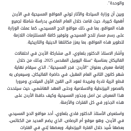
والوحدة".
وبين أن وزارة السياحة والآثار تولي المواقع المسيحية في الأردن
أهمية كبيرة، حيث قامت خلال العام الماضي بدراسة شاملة لجميع
هذه المواقع، بما في ذلك مواقع الحج المسيحي، كما عملت الوزارة
على رسم مسار للحج المسيحي وتوفير كافة المستلزمات اللازمة
لتطوير هذه المواقع، بما يعزز مكانتها الدينية والتاريخية.
وأشار الاستاذ الدكتور بلعاوي، الى مشاركة الأردن في احتفالات
الفاتيكان بمناسبة “سنة اليوبيل المقدس 2025، وذلك من خلال
إقامة معرض بعنوان “الأردن: فجر المسيحية”، الذي سيقام نهاية
شهر كانون الثاني العام المقبل، في حاضرة الفاتيكان، وسيعرض به
قطع اثرية نادرة وفريدة تعود الى القرن الأول الميلادي ومرورا
بالعصور البيزنطية والاسلامية وحتى العهد الهاشمي، حيث سيتحدث
هذا المعرض عن اصل وجذور المسيحية وكيف حافظ الأردن على
هذه الجذور في كل الفترات والأزمنة.
واستعرض الأستاذ الدكتور فادي بلعاوي، أحد مواقع الحج المسيحي
في الأردن، وهو موقع أم الرصاص، الذي يضم العديد من الكنائس،
بعضها شُيد خلال الفترة البيزنطية، وبعضها بُني في الفترات