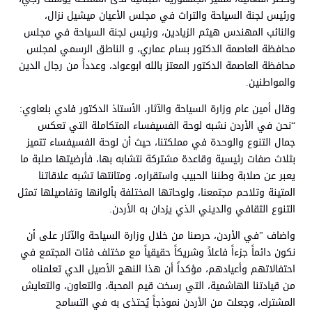
ورئيس لجنة السياحة والتراث في مجلس الأعيان ميشيل نزال،
والنائب المهندس هيثم الزيادين، ورئيس لجنة السياحة في مجلس
محافظة العاصمة الدكتور بسام عماري، و الناطق الرسمي لمجلس
محافظة العاصمة الدكتور المعتز بالله ابوعواد، وعدداً من رجال الدين
والمواطنين.
وقال أمين عام وزارة السياحة والآثار، الأستاذ الدكتور فادي بلعاوي:
“نحن في الأردن نشبه لوحة الفسيفساء المتكاملة التي تعكس
جمال التنوع والوحدة في مملكتنا، حيث أن لوحة الفسيفساء تتميز
بثلاث صفات رئيسية وقاعدة مشتركة نتشابه بها، فأرضيتها صلبة ما
يعبر عن صلابة وطننا الحبيب واستقراره، ومتانتها تشبه علاقاتنا
المتينة وتلاحم مجتمعنا، ولوحاتها المختلفة بألوانها وتفاصيلها تمثل
التنوع الثقافي والديني الذي يزدان به الأردن.
واضاف "في الأردن، حرصنا من خلال وزارة السياحة والآثار على أن
نكون دائماً جزءاً فاعلاً وشريكاً حقيقياً مع مختلف فئات المجتمع في
احتفالاتهم وأعيادهم، مؤكداً أن هذا النهج الأصيل الدي تعلمناه
من قيادتنا الهاشمية، التي رسخت قيم المحبة، والتعاون، والتعايش
المشترك، وجعلت من الأردن نموذجاً يُحتذى به في التسامح