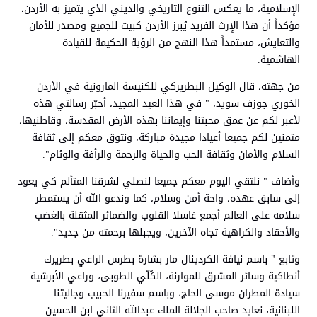
الإسلامية، ما يعكس التنوع التاريخي والديني الذي يتميز به الأردن،
مؤكداً أن هذا الإرث الفريد يُبرز الأردن كبيت للجميع ومصدر للأمان
والتعايش، مستمداً هذا النهج من الرؤية الحكيمة للقيادة
الهاشمية.
من جهته، قال الوكيل البطريركي للكنيسة المارونية في الأردن
الخوري جوزف سويد، " في هذا العيد المجيد، أحبّر رسالتي هذه
لأعبر لكم عن عمق محبتنا وإيماننا بهذه الأرض المقدسة، وقاطنيها،
متمنين لكم جميعا أعيادا مجيدة مباركة، ونتوق معكم إلى ثقافة
السلام والأمان وثقافة الحب والحياة والرحمة والرأفة والوئام".
وأضاف " نلتقي اليوم معكم جميعا لنصلي لشرقنا المتألم كي يعود
إلى سابق عهده، واحة أمن وسلام، كما وندعو الله أن يستمطر
سلامه على العالم أجمع غاسلا القلوب والضمائر المثقلة بالغضب
والأحقاد والكراهية تجاه الآخرين، ويجبلها برحمته من جديد".
وتابع " باسم نيافة الكردينال مار بشارة بطرس الراعي بطريرك
أنطاكية وسائر المشرق للموارنة، الكُلّي الطوبى، وراعي الأبرشية
سيادة المطران موسى الحاج، وباسم سفيرنا الحبيب وجاليتنا
اللبنانية، نعايد صاحب الجلالة الملك عبدالله الثاني ابن الحسين