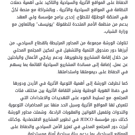
الحفاظ على المواقع الأثرية والسياحية والتاكيد على أهمية حملات
النظافة في المواقع السياحية والأثرية ، وبالشراكة مع منصة نَحْنُ
هي المنصّة الوطنيّة للتطوّع، إحدى برامج مؤسسة ولي العهد
بدعم من منظمة الأمم المتحدة للطفولة "يونيسف" وبالتعاون مع
وزارة الشباب،
تناولت الورشة مجموعة من المحاور المرتبطة بالقطاع السياحي، من
أبرزها دور صندوق التنمية والتشغيل في تمكين المجتمع المحلي
من خلال إقامة المشاريع وتطويرها، ودعم رياديّي الأعمال والباحثين
عن عمل، إضافة إلى مساندة المشاريع السياحية القائمة بما يسهم
في الحفاظ على ديمومتها واستدامتها.
كما تطرقت الورشة إلى أهمية التوعية الأثرية في الأردن ودورها
في حفظ الهوية الوطنية ونشر الثقافة الأثرية بين مختلف فئات
المجتمع، مع تسليط الضوء على التهديدات والاعتداءات التي
تتعرض لها المواقع الأثرية وسبل الحد منها عبر المحاضرات التوعوية
والندوات وتفعيل القوانين والعقوبات الرادعة. وشملت محاور الورشة
كذلك دور مؤسسة JEDCO في تطوير المشاريع الاقتصادية ،وكذلك
أبرزت دور المجتمع المحلي في تعزيز الأمن السياحي والحفاظ على
المواقع السياحية، بما يدعم بيئة سياحية آمنة ومستدامة.