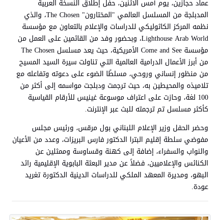
عماد حجازين، يوم أمس الاثنين، حفل إطلاق النسخة العربية
المدبلجة من المسلسل العالمي "المختارون" The Chosen، والذي
نظمه المركز الكاثوليكي للدراسات والإعلام بالتعاون مع مؤسسة
Lighthouse Arab World، وبحضور وفد من القائمين على العمل من
مؤسسة Come and See الأمريكية، حيث يعد مسلسل The Chosen
من أبرز الأعمال الدرامية العالمية التي تناولت سيرة السيد المسيح
من منظور إنساني وروحي، مسلطًا الضوء على دعوته وتفاعله مع
تلاميذه والمحيطين به، حيث ترجمت ودبلجت مواسمه إلى أكثر من
100 لغة، وحازت على اعتراف موسوعة غينيس للأرقام القياسية
كأكثر مسلسل تم ترجمته للبث عبر الإنترنت.
وحضر الحفل وزير الإعلام اللبناني بول مرقس، ورئيس مجلس
مفوضي سلطة إقليم البترا الدكتور فارس البريزات، وعدد من الأعيان
والنواب والسفراء، إضافة إلى كهنة وقساوسة وممثلين عن
الكنائس والإعلاميين، فضلاً عن مدير البعثة البابوية الإقليمية رائد
البهو، ومديرة المعهد الملكي للدراسات الدينية الدكتورة تغريد
عودة.