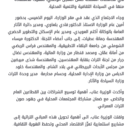
منها في السياحة الثقافية والتنمية المحلية.
وجاء الاجتماع الذي عقد في مقر الوزارة، اليوم الخميس، بحضور
أمين عام الوزارة الاستاذ الدكتور فادي بلعاوي، ومدير دائرة الآثار
العامة بالوكالة أكثم العويدي، ومدير عام الإسكان والتطوير الحضري
المهندسة جمانة عطيات، إلى جانب أعضاء اللجنة: الدكتورة ميساء
الشوملي من جامعة البلقاء التطبيقية، والمهندس فراس الربضي
من أمانة عمّان، ومحمد قنطار من وزارة المالية، والمهندس نضال
جرار من لجنة التراث بنقابة المهندسين، والمهندسة شذى مبيضين
من مجلس الأبحاث البريطاني في بلاد الشام، والمهندسة خلود
الدباس من وزارة الإدارة المحلية، وحسام محارمة مدير وحدة التراث
وزارة السياحة والآثار.
وأكدت الوزيرة عناب، أهمية توسيع الشراكات بين القطاعين العام
والخاص، مع ضمان مشاركة المجتمعات المحلية في جهود صون
التراث العمراني.
ولفتت الوزيرة عناب، الى أهمية تحويل هذه المباني التراثية إلى
مشاريع استثمارية تعزّز الاقتصاد المحلي وتحفظ الهوية الثقافية.