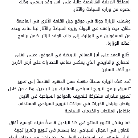
المملكة الأردنية الهاشمية حالياً، على رأس وفد رسمي، وذلك
بدعوة من وزارة السياحة والآثار.
وشملت الزيارة جولة في موقع جبل القلعة الأثري في العاصمة
عمّان، حيث رافقه في الجولة وزيرة السياحة والآثار لينا عناب، وعدد
من المسؤولين في الوزارة، إلى جانب الوفد الزائر، ضمن برنامج
أعدّته الوزارة.
اطّلع الوفد على أبرز المعالم التاريخية في الموقع، وعلى الغنى
الحضاري والتاريخي الذي يعكس تعاقب الحضارات على أرض الأردن
عبر آلاف السنين.
تُعد هذه الزيارة محطة مهمة ضمن الجهود الهادفة إلى تعزيز
تنسيق برامج الترويج السياحي المشترك بين البلدين، وذلك من خلال
تطوير مبادرات مشتركة للتعريف بالمواقع السياحية في الأردن
وقطر، وتبادل الخبرات في مجالات الترويج السياحي المستدام،
وتكامل المنتجات والخدمات السياحية.
كما يشكل التنوع المنتج في كلا البلدين قاعدةً متينة لتوسيع آفاق
التعاون في المجال السياحي، بما يسهم في تنويع وتعزيز تجربة
الزائر، ويُسهم في استقطاب الزوار من عدة بلدان في مختلف أنحاء