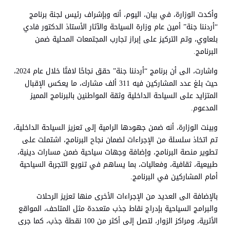
وأكدت الوزارة، في بيان، اليوم، أنه وبإشراف رئيس لجنة برنامج
“أردننا جنة” أمين عام وزارة السياحة والآثار الأستاذ الدكتور فادي
بلعاوي، وتم التركيز على إبراز تجارب المجتمعات المحلية ضمن
البرنامج.
واشارت، الى أن برنامج “أردننا جنة” حقق نجاحًا لافتًا خلال عام 2024،
حيث بلغ عدد المشاركين فيه 311 ألف مشارك، ما يعكس الإقبال
المتزايد على السياحة الداخلية وثقة المواطنين بالبرنامج المميز
المدعوم.
وبينت الوزارة، أنه ضمن جهودها الرامية إلى تعزيز السياحة الداخلية،
تم اتخاذ سلسلة من الإجراءات لضمان نجاح البرنامج، اشتملت على
تطوير منصة البرنامج، وإضافة وجهات سياحية ضمن مسارات دينية،
طبيعية، ثقافية، وفعاليات، بما يساهم في تنويع التجربة السياحية
أمام المشاركين في البرنامج.
بالإضافة الى العديد من الإجراءات الأخرى منها تعزيز الرحلات
والبرامج السياحية بإدراج نقاط جذب متعددة مثل المتاحف، المواقع
الأثرية، ومراكز الزوار، لتصل إلى أكثر من 100 نقطة جذب، كما جرى