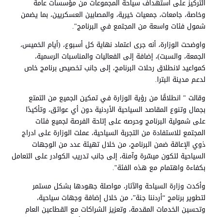
التركيز على استهداف سياحة المجموعات من مؤسسات عامة
وخاصة، جامعات، جمعيات خيرية، والمصابين العسكريين، بما يضمن
شمول فئات واسعة من المجتمع في البرنامج".
واوضحت الوزارة، أنه جرى اعتماد نهاية كل أسبوع، (أيام الخميس،
الجمعة، والسبت)، إضافة إلى الفعاليات والمناسبات الرسمية،
كمواعيد لانطلاق رحلات البرنامج، إلى جانب تخصيص برنامج خاص
لدعم مدينة البترا.
وقالت " انطلاقًا من رؤية الوزارة في تمكين الجميع من التمتع
بجمال وتنوع المقاصد السياحية الأردنية دون أي عوائق، وتأكيدًا
على شمولية البرنامج وحرصه على إتاحة الفرصة لجميع فئات
المجتمع للاستفادة من التجربة السياحية، عملت الوزارة على ادراج
ذوي الإعاقة ضمن البرنامج، من خلال تهيئة عدد من الوجهات
السياحية لتكون ميسّرة وآمنة، إلى جانب تدريب الكوادر على التعامل
بكفاءة واهتمام مع هذه الفئة".
وأكدت وزارة السياحة والآثار، مواصلة جهودها بشكل مستمر
لتطوير برنامج “أردننا جنة”، من خلال إضافة وجهات سياحية،
وتحسين الخدمات المقدمة، وتعزيز الشراكات مع القطاعين العام