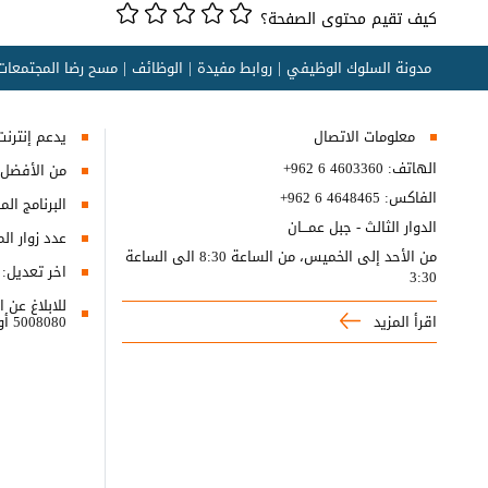
كيف تقيم محتوى الصفحة؟
مدونة السلوك الوظيفي
روابط مفيدة
الوظائف
مسح رضا المجتمعات 
معلومات الاتصال
يدعم إنترنت إكسبلورر 10+, ج
الهاتف:
+962 6 4603360
من الأفضل مش
الفاكس:
+962 6 4648465
البرنامج المطلوب
الدوار الثالث - جبل عمـــان
عدد زوار ال
من الأحد إلى الخميس، من الساعة 8:30 الى الساعة
اخر تعديل:
3:30
اقرأ المزيد
5008080 أو البريد الالكتروني ncc@nitc.gov.jo