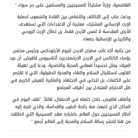
الهاشمية، وإرثاً مشتركاً للمسيحيين والمسلمين على حدٍ سواء."
ودَعت عناب إلى التكاتف والتضامن بين القادة والشعوب لحماية
الإرث الإنساني المشترك، معتبرة أن الاعتداءات التي تستهدف
الأرض المقدسة لا تمس الأردن فقط، بل تطال الإرث الروحي
والتاريخي للإنسانية جمعاء.
من جانبه أكد نائب مطران الاردن للروم الأرثوذكس ورئيس مجلس
رؤساء الكنائس في الاردن الارشمندريت أثناسيوس قاقيش، أن عيد
الميلاد يمثل تجسيداً لمعاني المحبة والتضحية، ودعا إلى تهيئة
القلوب لاستقبال السلام والنقاء والمحبة الحقيقية، التي لا تقتصر
على الكلمات، بل تتجلى في الاجتهاد والمثابرة للعيش الكريم في
ظل الاحترام المتبادل بين أطياف المجتمع.
وأضاف قاقيش، خلال كلمته في الاحتفال، قائلاً: "نقف اليوم في
المكان الذي تنبعث منه رائحة الطيب والقداسة، والذي تتجه إليه
أنظار المسيحيين حول العالم، باعتباره مهد المسيحية التي انطلقت
من هنا لتنشر رسالة السلام والمحبة إلى العالم أجمع."