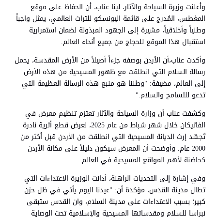
وأعلنت وزيرة السياحة والآثار، لينا عناب، أن الحفاظ على موقع
المغطس، المُدرج على قائمة اليونسكو للتراث العالمي، يمثل واجباً
وطنياً وأخلاقياً، مشيرة إلى الجهود المبذولة لضمان استمرارية
استقبال هذا الموقع للحجاج من جميع أنحاء العالم.
وأكدت عناب،أن الأردن بوصفه جزءاً أصيلاً من الأرض المقدسة، يحمل
رسالة السلام التي انطلقت مع ظهور المسيحية من هذه الأرض
إلى العالم، مضيفة: "وطننا هو منبع هذه الرسالة العظيمة التي
تدعو للتسامح والسلام."
وكشفت عناب أن وزارة السياحة والآثار تعتزم تنظيم معرض في
الفاتيكان خلال شهر شباط من عام 2025، لعرض قطع أثرية نادرة
تُجسّد إرث الديانة المسيحية التي انطلقت من الأردن قبل أكثر من
2000 عام. وأوضحت أن المعرض سيكون دليلاً على مكانة الأردن
كحاضنة لأهم المواقع المسيحية في العالم.
وفي إشارة إلى التحديات الراهنة، أدانت الوزيرة الاعتداءات التي
تطال مدينة القدس، مؤكدة أن: "عيدنا اليوم يأتي في ظل حزن
كبير؛ بسبب الاعتداءات على مدينة السلام، وان القدس ستبقى
نبراسا للسلام ومقدساتها المسيحية والإسلامية تحت الوصاية