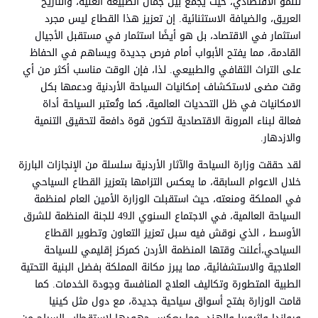
للنمو الاقتصادي، حيث يجمع بين جمال الطبيعة الغنية، والتاريخ
العريق، والضيافة الاستثنائية. إن تعزيز هذا القطاع ليس مجرد
استثمار في الاقتصاد، بل هو أيضًا استثمار في مستقبل الأجيال
القادمة، مما يفتح الأبواب أمام فرص جديدة ويساهم في الحفاظ
على التراث الثقافي والطبيعي. لذا، فإن الوقت مناسب أكثر من أي
وقت مضى لاستكشاف إمكانيات السياحة الأردنية ودعمها بكل
الامكانيات في ظل التحديات العالمية، كما وتُعتبر السياحة أداة
فعالة لبناء المرونة الاقتصادية لتكون قوة دافعة لتحقيق التنمية
والازدهار.
لقد حققت وزارة السياحة والآثار الأردنية سلسلة من الإنجازات البارزة
خلال الاعوام السابقة، ما يعكس التزامها بتعزيز القطاع السياحي
في المملكة ومنعته، حيث استقبلت الوزارة الأمين العام لمنظمة
السياحة العالمية، في الاجتماع السنوي الـ49 للجنة المنظمة للشرق
الأوسط ، الذي نوقش فيه سبل تعزيز التعاون وتطوير القطاع
السياحي،أعلنت وقتها المنظمة الأردن كمركز إقليمي للسياحة
العلاجية والاستشفائية، مما يبرز مكانة المملكة بفضل البنية التحتية
الطبية المتطورة وتكاليف العلاج المنافسة وجودة الخدمات. كما
قامت الوزارة بفتح أسواق سياحية جديدة، مع دول مثل كينيا