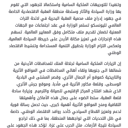
وتنفيذا للتوجيهات الملكية السامية واستكمالا للجهود التي تقوم
بها وزارة السياحة والآثار وسلطة منطقة العقبة الاقتصادية الخاصة
في جهود إدراج ملف محمية العقبة البحرية في لائحة التراث
العالمي لليونسكو تستمر الوزارة في عقد اجتماعات مع الجهات
المعنية لضمان تقديم ملف متكامل وفق المعايير العالمية. تسهم
هذه الإنجازات في تعزيز مكانة الأردن على خريطة السياحة العالمية،
وتعكس التزام الوزارة بتحقيق التنمية المستدامة وتنشيط الاقتصاد
الوطني.
إن الزيارات الملكية السامية لجلالة الملك للمحافظات الأردنية من
شمالها الى جنوبها ولقاء أهالي المحافظات في المواقع الأثرية
والتاريخية كموقع أم الجمال الأثري، وقصر المشتى في البادية
الوسطى، وقلعة مكاور الأثرية في مأدبا، وموقع جرش الأثري،
الذي شهد افتتاح المركز الإقليمي للصيانة والترميم. وزيارة ساحة
قلعة العقبة، سلط الضوء على جمال هذه الأماكن وأهميتها
الثقافية.ومنح المواقع الأثرية أهمية كبرى، حيث تحمل رسالة قوية
لدعم وتعزيز القطاع السياحي كأحد روافد الاقتصاد الوطني، خاصة
في ظل التحديات التي تواجهها المنطقة، بما في ذلك تراجع
السياحة نتيجة الأزمات، مثل الحرب على غزة. تؤكد هذه الجهود على