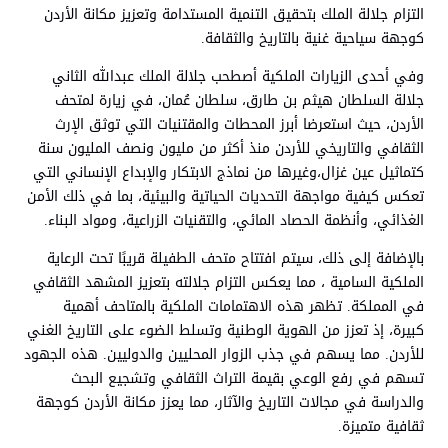
التزام جلالة الملك بتحقيق التنمية المستدامة وتعزيز مكانة الأردن
كوجهة سياحية غنية بالتاريخ والثقافة.
وفي أحدى الزيارات الملكية أصطحب جلالة الملك عبدالله الثاني
جلالة السلطان هيثم بن طارق، سلطان عُمان، في زيارة لمتحف
الأردن، حيث استعرضا أبرز المحطات والمقتنيات التي توثق الإرث
الثقافي والتاريخي للأردن منذ أكثر من مليون ونصف المليون سنة
كتماثيل عين غزال،وغيرها من نماذج الابتكار والإبداع الإنساني التي
تعكس كيفية مواجهة التحديات الحياتية والبيئية، بما في ذلك الأمن
الغذائي، وأنظمة الحصاد المائي، والتقنيات الزراعية، ومواد البناء.
بالإضافة إلى ذلك، سيتم افتتاح متحف الطفيلة قريبًا تحت الرعاية
الملكية السامية ، مما يعكس التزام جلالته بتعزيز المشهد الثقافي
في المملكة. تظهر هذه الاهتمامات الملكية بالمتاحف أهمية
كبيرة، إذ تعزز من الهوية الوطنية وتسلط الضوء على التاريخ الغني
للأردن. مما يسهم في جذب الزوار المحليين والدوليين. هذه الجهود
تسهم في رفع الوعي بقيمة التراث الثقافي وتشجيع البحث
والدراسة في مجالات التاريخ والآثار، مما يعزز مكانة الأردن كوجهة
ثقافية متميزة.