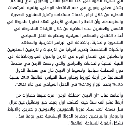
في تسليط الضوء على هذا القطاع الفاعل والحيوي الذي يساهم
بشكل فعلي وفوري في دعم الاقتصاد الوطني، وتنمية المجتمعات
المحلية من خلال توفير خدمات مستدامة وتعزيز المشاريع الصغيرة
والمتوسطة، وأن القطاع السياحي الأردني شهد تطورا ملحوظا في
الخمس والعشرين سنة الماضية من خلال الزيادات الملحوظة في
أعداد الفنادق والمطاعم السياحية ومنظومة النقل السياحي
المتطورة والحديثة، بالاضافة الى البرامج التدريبية والمعاهد
والكليات المتخصصة بتخريج افواجا من الاردنيات والاردنيين المحترفين
والعاملين في القطاع اليوم في الاردن والدول المجاورة،اضافة الى
البنية التحتية والخدمات والمرافق والتي وضعت الأردن في مقدمة
دول المنطقة سياحيا، ولاسيما ان الاردن كان في مقدمة الدول
المتعافية من أزمة كورونا وتجاوز سنة القياس العالمية 2019 بنسبة
18.5% بعدد الزوار و27.9% في الدخل السياحي في عام 2023".
وأضافت عناب "ان الاردن "مملكة الزمن" مرت عليها حضارات من
أربعة عشر ألف سنة حيث اكتشف اول رغيف خبز، وتماثيل عين غزال
قبل تسعة آلاف سنة، مرورا بالعمونيين والادومين والاغريق والانباط
والرومان والبيزنطين وحضارة الدولة الإسلامية حتى يومنا هذا،
تشكل أيقونة للسياحة العالمية".