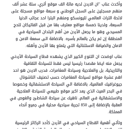
وأكدت عناب "ان الاردن لديه مائة الف موقع أثري، ستة عشر ألف
منهم مسجلين على السجل الوطني و سبعة مواقع مسجلة على
لائحة التراث العالمي لليونسكو ومنهم البترا احد عجائب الدنيا
السبعة، ولدينا خمسة مواقع معترف بها من قبل الفاتيكان للحج
المسيحي وهو ما يجعل الأردن من أهم البلدان السياحية في
المنطقة إن لم يكن بالعالم بأسره. بالاضافة الى سمعة الامن و
الامان والضيافة الاستثنائية التي يتمتع بها الأردن وأهله.
عناب اوضحت ان التنوع الكبير الذي يشهده قطاع السياحة الأردني
يجعل منه ايضا مقصدا رئيسيا ليس فقط للسياحة الثقافية
والتاريخية، بل والعلاجية وسياحة المغامرات، فدرب الاردن هو احد
اهم عشرة مواقع لسياحة المغامرات حسب تصنيف الناشونال
جيوغرافيك العالمية، بالاضافة الي السياحة الاستشفائية وخصوصا
في البحر الميت الذي يعد اكبر موقع طبيعي للسياحة العلاجية
والاستشفائية في العالم، ناهيك عن سياحة الشاطئ والغوص في
العقبة بالإضافة إلى 850 تجربة سياحية محلية في جميع أنحاء
المملكة.
وتأتي أهمية القطاع السياحي في الأردن كأحد الركائز الرئيسية