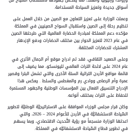
ورواندا وإثيوبيا والهند، مما يعكس جهودها لاستقطاب السياح من
أسواق جديدة وتعزيز السياحة المستدامة.
وعملت الوزارة على تعزيز التعاون مع الصين من خلال العمل على
تنظيم رحلة إلى الصين واستقبال السواح الصينيين في المملكة
مؤكده دعم المملكة لمبادرة الحضارة العالمية التي طرحتها الصين
في عام 2023 لتعزيز الحوار بين مختلف الحضارات ودفع الإزدهار
المشترك للحضارات المختلفة.
وعلى الصعيد الثقافي، فقد تم ادراج موقع أم الجمال الأثري في
عام 2024 على لائحة التراث العالمي لليونسكو، مما يضيف إلى
قائمة مواقع الأردن التراثية الستة الأخرى والتي تشمل البترا وقصير
عمرة وأم الرصاص ووادي رم والمغطس والسلط . يعكس هذا
الإدراج التنسيق الفعال بين المؤسسات الوطنية والجهود المستمرة
للحفاظ على التراث بمختلف أنواعه.
وكان قرار مجلس الوزراء الموافقة على الاستراتيجيَّة الوطنيَّة لتطوير
السِّياحة الاستشفائيَّة في الأردن للأعوام 2024 – 2026، والتي
اعدتها الوزارة منسجماً مع رؤية التَّحديث الاقتصادي، وبما يسهم
في تطوير قطاع السِّياحة الاستشفائيَّه في المملكة.