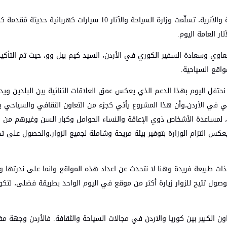
في خطوة تهدف إلى تعزيز الخدمات المقدمة في المواقع السياحية والأثرية، تسلّمت وزارة السياحة والآثار 10 سيارات ك
ر العامة اليوم.
 بلعاوي وسعادة السفير الكوري في الأردن، السيد كيم بيل وو، حيث تم التأك
واقع السياحية.
حتفل اليوم بهذا الدعم الذي يعكس عمق العلاقات الثنائية بين البلدين وي
حي في الأردن،وأن هذا المشروع يأتي كجزء من التعاون الثقافي والسياحي بي
فة، لمساعدة الأشخاص ذوي الإعاقة والنساء الحوامل وكبار السن وغيرهم من ا
عكس التزام الوزارة بتوفير بيئة مريحة وشاملة لجميع الزوار،والحصول على تج
ذات طبيعة فريدة وهنا لا نتحدث عن اعداد هذه المواقع وانما على ندرتها وت
ول تتيح للزوار زيارة أكثر من موقع في اليوم الواحد بطريقة فضلى، لتكوي
ون الكبير بين كوريا والاردن في مجالات السياحة والثقافة. فالأردن وجهة م