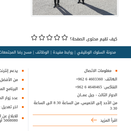
كيف تقيم محتوى الصفحة؟
مدونة السلوك الوظيفي
روابط مفيدة
الوظائف
مسح رضا المجتمعات 
معلومات الاتصال
يدعم إنترنت إكسبلورر 10+, ج
الهاتف:
+962 6 4603360
من الأفضل مش
الفاكس:
+962 6 4648465
البرنامج المطلوب
الدوار الثالث - جبل عمـــان
عدد زوار ال
من الأحد إلى الخميس، من الساعة 8:30 الى الساعة
اخر تعديل:
3:30
اقرأ المزيد
5008080 أو البريد الالكتروني ncc@nitc.gov.jo