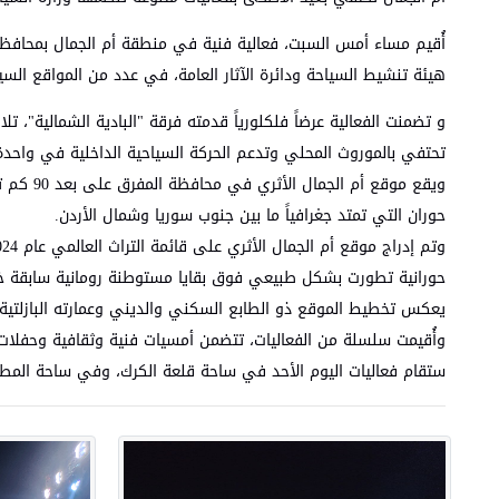
أُقيم مساء أمس السبت، فعالية فنية في منطقة أم الجمال بمحافظة 
هيئة تنشيط السياحة ودائرة الآثار العامة، في عدد من المواقع السي
و تضمنت الفعالية عرضاً فلكلورياً قدمته فرقة "البادية الشمالية"، تل
تحتفي بالموروث المحلي وتدعم الحركة السياحية الداخلية في واحدة 
ويقع موق
حوران التي تمتد جغرافياً ما بين جنوب سوريا وشمال الأردن.
حورانية تطورت بشكل طبيعي فوق بقايا مستوطنة رومانية سابقة خلال
يعكس تخطيط الموقع ذو الطابع السكني والديني وعمارته البازلتية
وأُقيمت سلسلة من الفعاليات، تتضمن أمسيات فنية وثقافية وحفلات
ستقام فعاليات اليوم الأحد في ساحة قلعة الكرك، وفي ساحة المطل