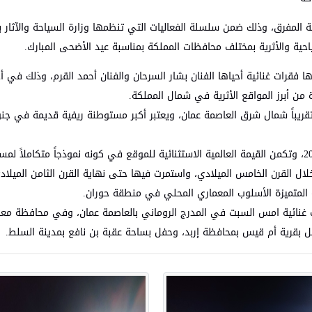
المفرق، وذلك ضمن سلسلة الفعاليات التي تنظمها وزارة السياحة والآثار ب
احية والأثرية بمختلف محافظات المملكة بمناسبة عيد الأضحى المبارك.
اها فقرات غنائية أحياها الفنان بشار السرحان والفنان أحمد القرم، وذلك في أج
من أبرز المواقع الأثرية في شمال المملكة.
ع أم الجمال الأثري في محافظة المفرق على بعد 90 كم تقريباً شمال شرق العاصمة عمان، ويعتبر أكبر مستوطنة ريفية قديم
وتم إدراج موقع أم الجمال الأثري على قائمة التراث العالمي عام 2024، وتكمن القيمة العالمية الاستثنائية للموقع في كونه نموذجاً مت
 القرن الخامس الميلادي، واستمرت فيها حتى نهاية القرن الثامن الميلاد
 المتميزة الأسلوب المعماري المحلي في منطقة حوران.
 غنائية امس السبت في المدرج الروماني بالعاصمة عمان، وفي محافظة معا
 بقرية أم قيس بمحافظة إربد، وحفل بساحة عقبة بن نافع بمدينة السلط.