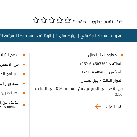
كيف تقيم محتوى الصفحة؟
مدونة السلوك الوظيفي
روابط مفيدة
الوظائف
مسح رضا المجتمعات 
معلومات الاتصال
يدعم إنترنت إكسبلورر 10+, ج
الهاتف:
+962 6 4603360
من الأفضل مش
الفاكس:
+962 6 4648465
البرنامج المطلوب
الدوار الثالث - جبل عمـــان
عدد زوار ال
من الأحد إلى الخميس، من الساعة 8:30 الى الساعة
اخر تعديل:
3:30
اقرأ المزيد
5008080 أو البريد الالكتروني ncc@nitc.gov.jo